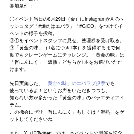
参加条件：
①イベント当日の8月29日（金）にInstagramかXでハ
ッシュタグ「#焼肉はエバラ」「#GiGO」をつけてイ
ベントの様子を投稿。
②①をイベントスタッフに見せ、整理券を受け取る。
③「黄金の味」（1名につき1本）を獲得するまで何
度でもクレーンゲームにチャレンジ。「黄金の味」は
「旨にんにく」「濃熟」どちらか1本をお選びいただ
けます。
先日実施した、
「黄金の味」のエバラブ投票
でも、
使っているよ！というお声をいただきつつも、
知らない方が多かった「黄金の味」のバラエティアイ
テム。
この機会にぜひ「旨にんにく」もしくは「濃熟」をゲ
ットしてくださいね！
また、X（旧Twitter）では、本イベントの開催を記念