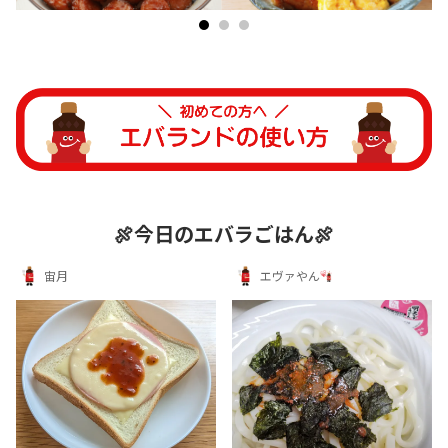
🍖今日のエバラごはん🍖
宙月
エヴァやん